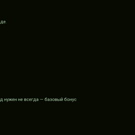
де.
од нужен не всегда — базовый бонус