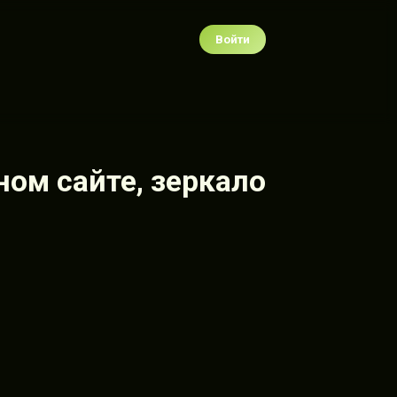
Войти
ном сайте, зеркало