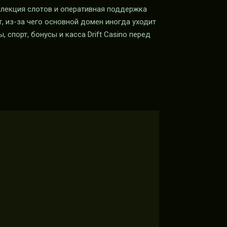
оллекция слотов и оперативная поддержка
 из-за чего основной домен иногда уходит
спорт, бонусы и касса Drift Casino перед