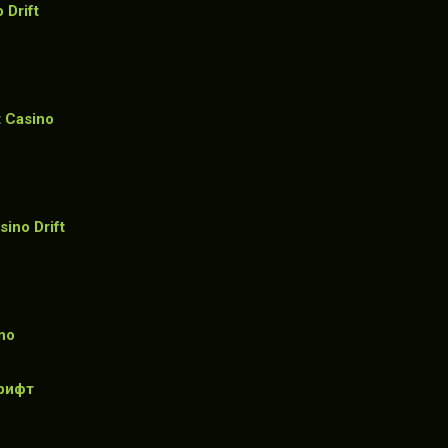
 Drift
 Casino
ino Drift
no
рифт