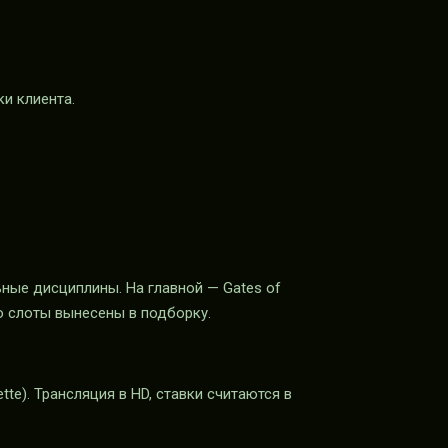
ки клиента.
льные дисциплины. На главной — Gates of
но слоты вынесены в подборку.
te). Трансляция в HD, ставки считаются в