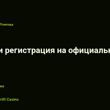
Помощь
д и регистрация на официаль
но
ift Casino