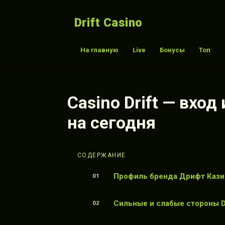
Drift Casino
На главную
Live
Бонусы
Топ
Casino Drift — вхо
на сегодня
СОДЕРЖАНИЕ
Профиль бренда Дрифт Кази
Сильные и слабые стороны Dr