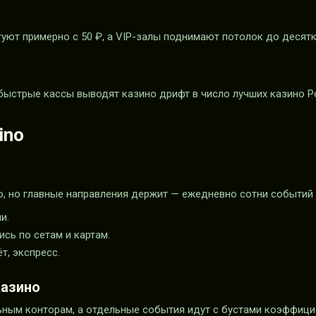
уют примерно с 50 ₽, а VIP-залы поднимают потолок до десятк
быстрые кассы выводят казино дрифт в число лучших казино Р
ino
, но главные направления держит — ежедневно сотни событий 
и.
сь по сетам и картам.
т, экспресс.
Казино
ьным конторам, а отдельные события идут с бустами коэффици