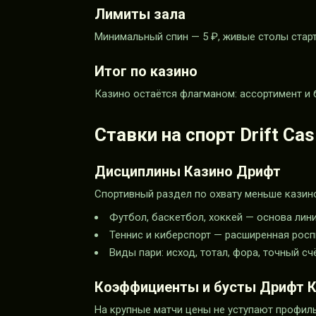
Лимиты зала
Минимальный спин — 5 ₽, живые столы старт
Итог по казино
Казино остаётся флагманом: ассортимент и 
Ставки на спорт Drift Cas
Дисциплины Казино Дрифт
Спортивный раздел по охвату меньше казино
Футбол, баскетбол, хоккей — основа лини
Теннис и киберспорт — расширенная роспи
Виды пари: исход, тотал, фора, точный счё
Коэффициенты и бусты Дрифт 
На крупные матчи цены не уступают профил