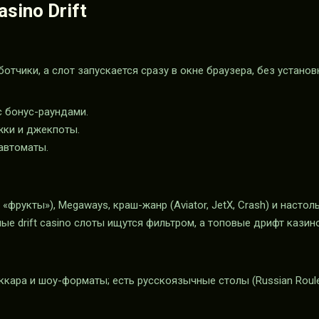
sino Drift
чики, а слот запускается сразу в окне браузера, без установ
 с бонус-раундами.
ижки и джекпоты.
-автоматы.
«фрукты»), Megaways, краш-жанр (Aviator, JetX, Crash) и насто
ные drift casino слоты ищутся фильтром, а топовые дрифт кази
кара и шоу-форматы; есть русскоязычные столы (Russian Roulet