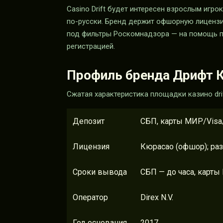
Casino Drift будет интересен взрослым игр
по-русски. Бренд держит офшорную лицензи
под фильтры Роскомнадзора — на помощь при
регистрацией.
Профиль бренда Дрифт 
Сжатая характеристика площадки казино dri
Депозит
СБП, карты МИР/Visa/
Лицензия
Кюрасао (офшор); ра
Сроки вывода
СБП — до часа, карты 
Оператор
Direx N.V.
Год основания
2017